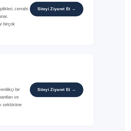
likleri, cerrahi
Siteyi Ziyaret Et →
unar.
ar birçok
nilikçi bir
Siteyi Ziyaret Et →
bantları ve
ık sektörüne