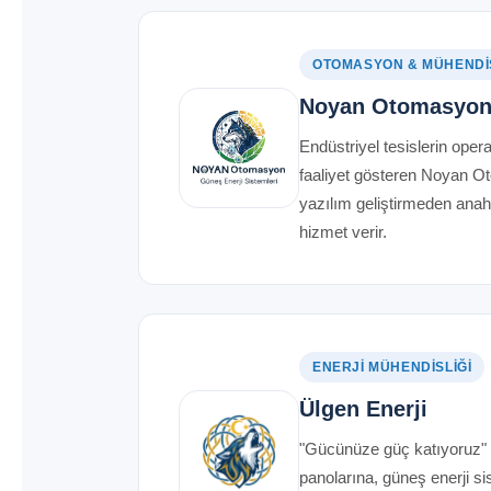
OTOMASYON & MÜHENDI
Noyan Otomasyo
Endüstriyel tesislerin opera
faaliyet gösteren Noyan O
yazılım geliştirmeden anah
hizmet verir.
ENERJI MÜHENDISLIĞI
Ülgen Enerji
"Gücünüze güç katıyoruz" 
panolarına, güneş enerji si