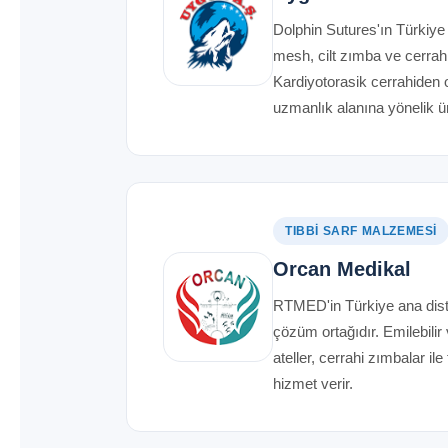
Dolphin Sutures'ın Türkiye a
mesh, cilt zımba ve cerrahi
Kardiyotorasik cerrahiden o
uzmanlık alanına yönelik ür
TIBBI SARF MALZEMESI
Orcan Medikal
RTMED'in Türkiye ana distr
çözüm ortağıdır. Emilebilir 
ateller, cerrahi zımbalar il
hizmet verir.