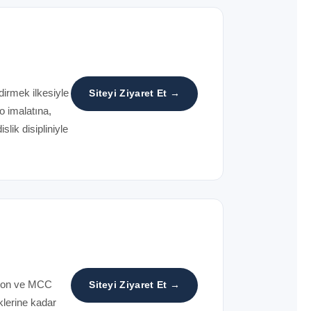
ndirmek ilkesiyle
Siteyi Ziyaret Et →
 imalatına,
lik disipliniyle
syon ve MCC
Siteyi Ziyaret Et →
klerine kadar