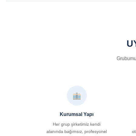
UY
Grubumuzu
Kurumsal Yapı
Her grup şirketimiz kendi
alanında bağımsız, profesyonel
o