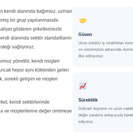
tin kendi alanında bağımsız, uzman
inmiş bir grup yapılanmasıdır.
liyet gösteren şirketlerimizle
Güven
n kendi alanında sektör standartlarını
Uzun soluklu iş ortaklıkları kur
steği sağlıyoruz.
ve sözümüzün arkasında durma
ilke ediniyoruz.
msız yönetilir, kendi müşteri
ler. Ancak hepsi aynı köklerden gelen
k, sürekli gelişim ve müşteri
Süreklilik
ket, kendi sektörlerinde
İstikrarlı büyüme ve uzun vadel
ına ve müşterilerine değer üretmeye
değer yaratma anlayışıyla hare
ediyoruz.