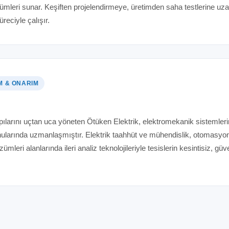
zümleri sunar. Keşiften projelendirmeye, üretimden saha testlerine u
reciyle çalışır.
M & ONARIM
pılarını uçtan uca yöneten Ötüken Elektrik, elektromekanik sistemler
nularında uzmanlaşmıştır. Elektrik taahhüt ve mühendislik, otomasyo
mleri alanlarında ileri analiz teknolojileriyle tesislerin kesintisiz, güv