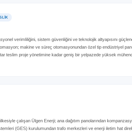
SLIK
n
syonel verimliliğini, sistem güvenliğini ve teknolojik altyapısını güçle
tomasyon; makine ve süreç otomasyonundan özel tip endüstriyel pano
tar teslim proje yönetimine kadar geniş bir yelpazede yüksek mühendis
ilkesiyle çalışan Ülgen Enerji; ana dağıtım panolarından kompanza
stemleri (GES) kurulumundan trafo merkezleri ve enerji iletim hat dire