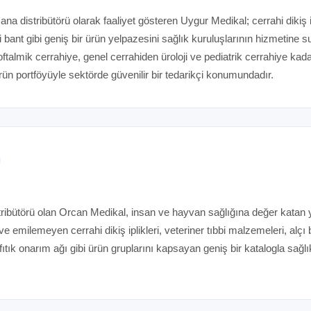
na distribütörü olarak faaliyet gösteren Uygur Medikal; cerrahi dikiş ip
 bant gibi geniş bir ürün yelpazesini sağlık kuruluşlarının hizmetine s
ftalmik cerrahiye, genel cerrahiden üroloji ve pediatrik cerrahiye kad
ün portföyüyle sektörde güvenilir bir tedarikçi konumundadır.
ibütörü olan Orcan Medikal, insan ve hayvan sağlığına değer katan ye
ve emilemeyen cerrahi dikiş iplikleri, veteriner tıbbi malzemeleri, alçı 
e fıtık onarım ağı gibi ürün gruplarını kapsayan geniş bir katalogla sağl