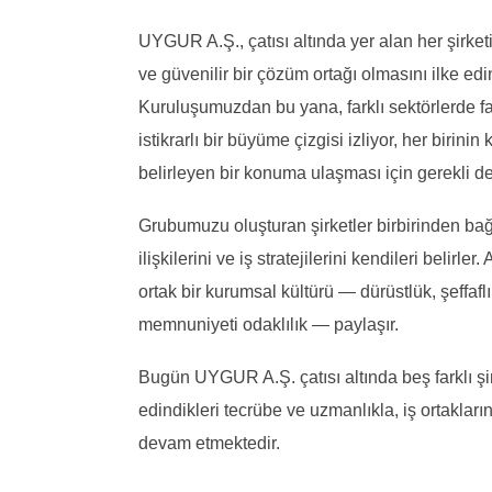
UYGUR A.Ş., çatısı altında yer alan her şirke
ve güvenilir bir çözüm ortağı olmasını ilke ed
Kuruluşumuzdan bu yana, farklı sektörlerde faa
istikrarlı bir büyüme çizgisi izliyor, her birini
belirleyen bir konuma ulaşması için gerekli de
Grubumuzu oluşturan şirketler birbirinden bağı
ilişkilerini ve iş stratejilerini kendileri belir
ortak bir kurumsal kültürü — dürüstlük, şeffaflı
memnuniyeti odaklılık — paylaşır.
Bugün UYGUR A.Ş. çatısı altında beş farklı şir
edindikleri tecrübe ve uzmanlıkla, iş ortaklar
devam etmektedir.