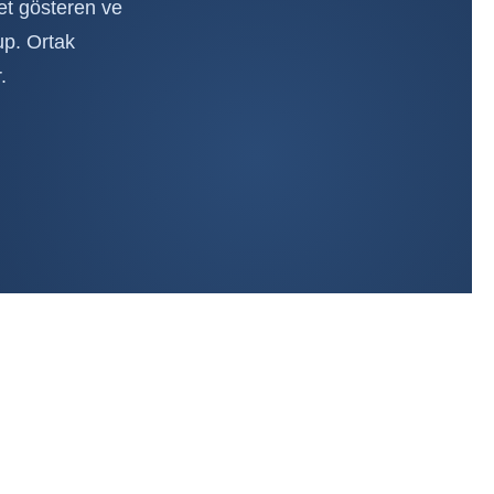
yet gösteren ve
up. Ortak
.