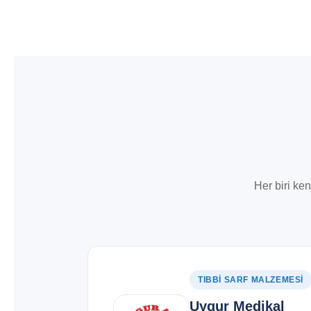
Her biri ke
TIBBI SARF MALZEMESI
Uygur Medikal