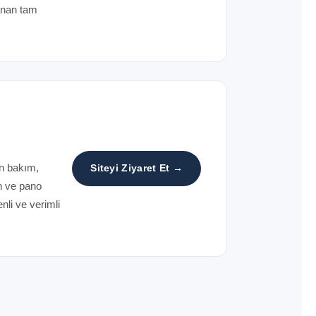
zanan tam
in bakım,
Siteyi Ziyaret Et →
n ve pano
enli ve verimli